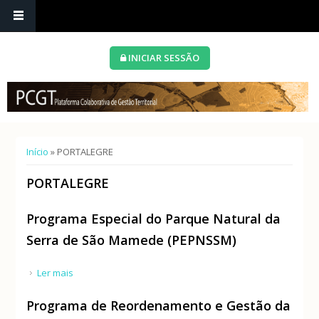
INICIAR SESSÃO
Está aqui
Início
» PORTALEGRE
PORTALEGRE
Programa Especial do Parque Natural da
Serra de São Mamede (PEPNSSM)
Ler mais
acerca de Programa Especial do Parque Natural da
Serra de São Mamede (PEPNSSM)
Programa de Reordenamento e Gestão da