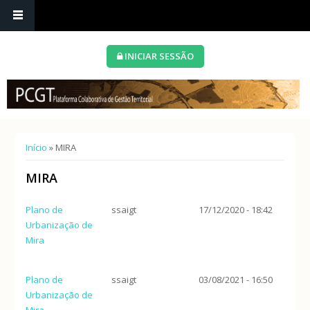
INICIAR SESSÃO
Está aqui
Início
» MIRA
MIRA
Plano de
ssaigt
17/12/2020 - 18:42
Urbanização de
Mira
Plano de
ssaigt
03/08/2021 - 16:50
Urbanização de
Mira