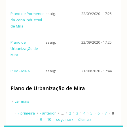
Plano de Pormenor
ssaigt
22/09/2020 - 17:25
da Zona Industrial
de Mira
Plano de
ssaigt
22/09/2020 - 17:25
Urbanização de
Mira
PDM - MIRA
ssaigt
21/08/2020 - 17:44
Plano de Urbanização de Mira
Ler mais
acerca de Plano de Urbanização de Mira
Páginas
« primeira
‹ anterior
…
2
3
4
5
6
7
8
9
10
seguinte ›
última »