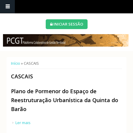
INICIAR SESSÃO
Está aqui
Início
» CASCAIS
CASCAIS
Plano de Pormenor do Espaço de
Reestruturação Urbanística da Quinta do
Barão
Ler mais
acerca de Plano de Pormenor do Espaço de
Reestruturação Urbanística da Quinta do Barão