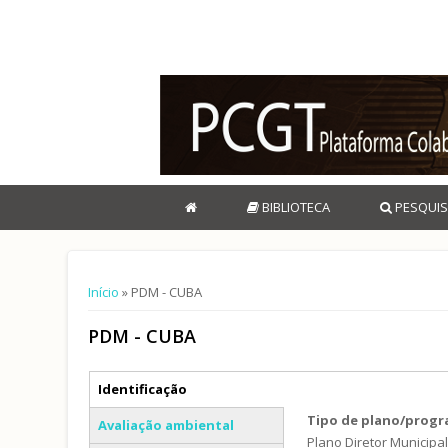
BIBLIOTECA
PESQUIS
Está aqui
Início
» PDM - CUBA
PDM - CUBA
Separadores verticais
Identificação
(separador ativo)
Tipo de plano/prog
Avaliação ambiental
Plano Diretor Municipa