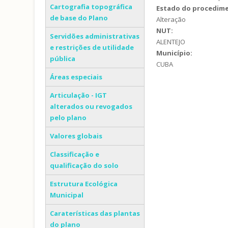
Cartografia topográfica
Estado do procedim
de base do Plano
Alteração
NUT:
Servidões administrativas
ALENTEJO
e restrições de utilidade
Município:
pública
CUBA
Áreas especiais
Articulação - IGT
alterados ou revogados
pelo plano
Valores globais
Classificação e
qualificação do solo
Estrutura Ecológica
Municipal
Caraterísticas das plantas
do plano