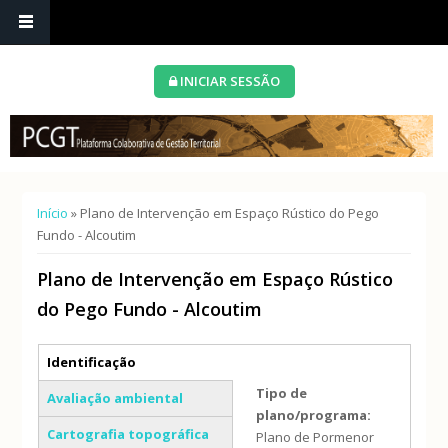
INICIAR SESSÃO
Está aqui
Início
» Plano de Intervenção em Espaço Rústico do Pego
Fundo - Alcoutim
Plano de Intervenção em Espaço Rústico
do Pego Fundo - Alcoutim
Separadores verticais
Identificação
(separador ativo)
Tipo de
Avaliação ambiental
plano/programa:
Cartografia topográfica
Plano de Pormenor