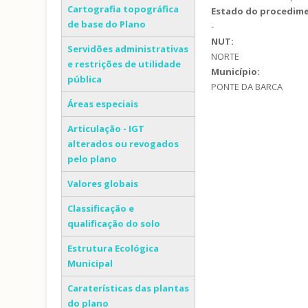
Cartografia topográfica
Estado do procedim
de base do Plano
-
NUT:
Servidões administrativas
NORTE
e restrições de utilidade
Município:
pública
PONTE DA BARCA
Áreas especiais
Articulação - IGT
alterados ou revogados
pelo plano
Valores globais
Classificação e
qualificação do solo
Estrutura Ecológica
Municipal
Caraterísticas das plantas
do plano