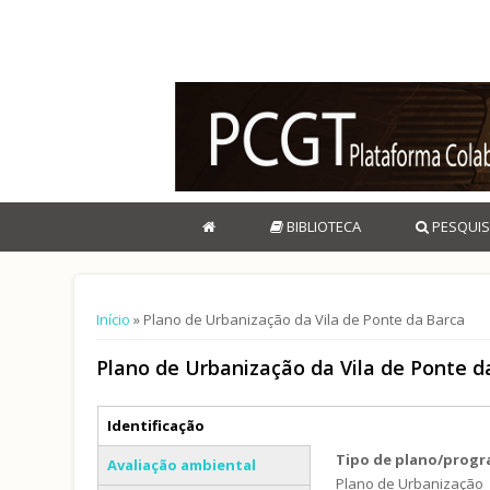
BIBLIOTECA
PESQUIS
Está aqui
Início
» Plano de Urbanização da Vila de Ponte da Barca
Plano de Urbanização da Vila de Ponte d
Separadores verticais
Identificação
(separador ativo)
Tipo de plano/prog
Avaliação ambiental
Plano de Urbanização