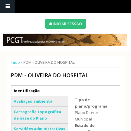
INICIAR SESSÃO
Está aqui
Início
» PDM - OLIVEIRA DO HOSPITAL
PDM - OLIVEIRA DO HOSPITAL
Separadores verticais
Identificação
(separador ativo)
Tipo de
Avaliação ambiental
plano/programa:
Cartografia topográfica
Plano Diretor
de base do Plano
Municipal
Estado do
Servidões administrativas