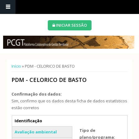
INICIAR SESSÃO
Está aqui
Início
» PDM - CELORICO DE BASTO
PDM - CELORICO DE BASTO
Confirmação dos dados:
Sim, confirmo que os dados desta ficha de dados estatísticos
estão corretos
Separadores verticais
Identificação
(separador ativo)
Tipo de
Avaliação ambiental
plano/programa: