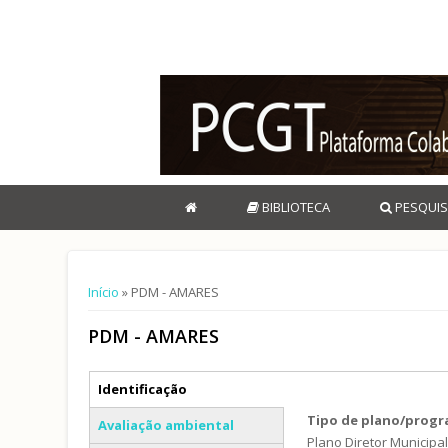
BIBLIOTECA
PESQUIS
Está aqui
Início
» PDM - AMARES
PDM - AMARES
Separadores verticais
Identificação
(separador ativo)
Tipo de plano/prog
Avaliação ambiental
Plano Diretor Municipa