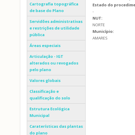
Cartografia topográfica
Estado do procedim
de base do Plano
-
NUT:
Servidões administrativas
NORTE
e restrições de utilidade
Município:
pública
AMARES
Áreas especiais
Articulação - IGT
alterados ou revogados
pelo plano
Valores globais
Classificação e
qualificação do solo
Estrutura Ecológica
Municipal
Caraterísticas das plantas
do plano