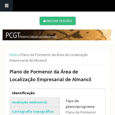
INICIAR SESSÃO
Está aqui
Início
» Plano de Pormenor da Área de Localização
Empresarial de Almancil
Plano de Pormenor da Área de
Localização Empresarial de Almancil
Separadores verticais
Identificação
(separador ativo)
Tipo de
Avaliação ambiental
plano/programa:
Cartografia topográfica
Plano de Pormenor