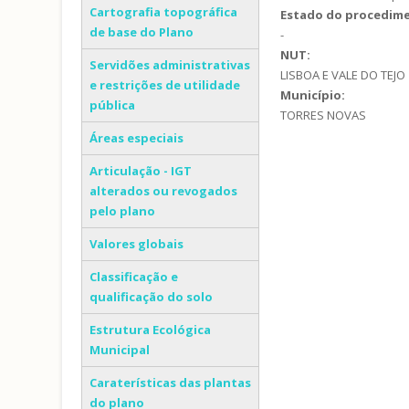
Cartografia topográfica
Estado do procedim
de base do Plano
-
NUT:
Servidões administrativas
LISBOA E VALE DO TEJO
e restrições de utilidade
Município:
pública
TORRES NOVAS
Áreas especiais
Articulação - IGT
alterados ou revogados
pelo plano
Valores globais
Classificação e
qualificação do solo
Estrutura Ecológica
Municipal
Caraterísticas das plantas
do plano