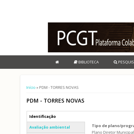
BIBLIOTECA
PESQUIS
Está aqui
Início
» PDM - TORRES NOVAS
PDM - TORRES NOVAS
Separadores verticais
Identificação
(separador ativo)
Tipo de plano/prog
Avaliação ambiental
Plano Diretor Municipa