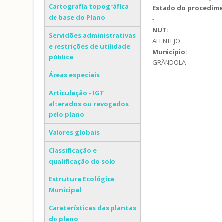
Cartografia topográfica
Estado do procedim
de base do Plano
-
NUT:
Servidões administrativas
ALENTEJO
e restrições de utilidade
Município:
pública
GRÂNDOLA
Áreas especiais
Articulação - IGT
alterados ou revogados
pelo plano
Valores globais
Classificação e
qualificação do solo
Estrutura Ecológica
Municipal
Caraterísticas das plantas
do plano