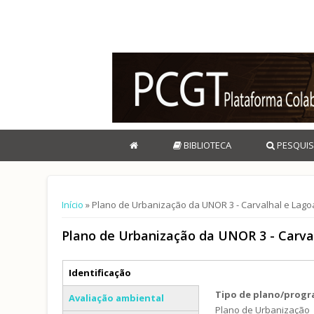
BIBLIOTECA
PESQUIS
Está aqui
Início
» Plano de Urbanização da UNOR 3 - Carvalhal e Lag
Plano de Urbanização da UNOR 3 - Carva
Separadores verticais
Identificação
(separador ativo)
Tipo de plano/prog
Avaliação ambiental
Plano de Urbanização