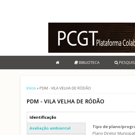
BIBLIOTECA
PESQUIS
Está aqui
Início
» PDM - VILA VELHA DE RÓDÃO
PDM - VILA VELHA DE RÓDÃO
Separadores verticais
Identificação
(separador ativo)
Tipo de plano/prog
Avaliação ambiental
Plano Diretor Municipa