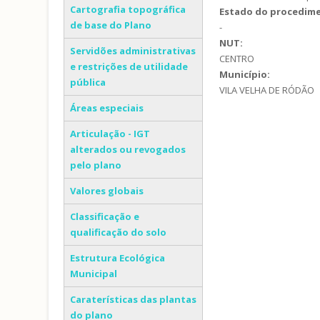
Cartografia topográfica
Estado do procedim
de base do Plano
-
NUT:
Servidões administrativas
CENTRO
e restrições de utilidade
Município:
pública
VILA VELHA DE RÓDÃO
Áreas especiais
Articulação - IGT
alterados ou revogados
pelo plano
Valores globais
Classificação e
qualificação do solo
Estrutura Ecológica
Municipal
Caraterísticas das plantas
do plano