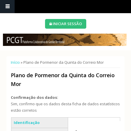
INICIAR SESSÃO
Está aqui
Início
» Plano de Pormenor da Quinta do Correio Mor
Plano de Pormenor da Quinta do Correio
Mor
Confirmação dos dados:
Sim, confirmo que os dados desta ficha de dados estatísticos
estão corretos
Separadores verticais
Identificação