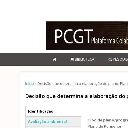
BIBLIOTECA
PESQUIS
Está aqui
Início
» Decisão que determina a elaboração do plano, Pla
Decisão que determina a elaboração do 
Separadores verticais
Identificação
(separador ativo)
Tipo de plano/prog
Avaliação ambiental
Plano de Pormenor