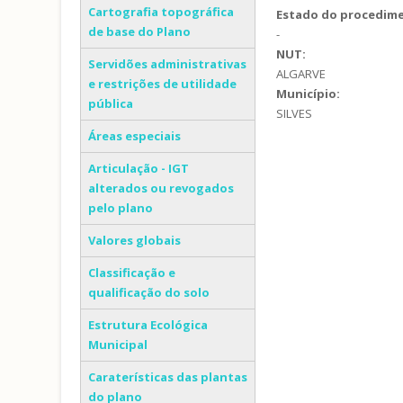
Cartografia topográfica
Estado do procedim
de base do Plano
-
NUT:
Servidões administrativas
ALGARVE
e restrições de utilidade
Município:
pública
SILVES
Áreas especiais
Articulação - IGT
alterados ou revogados
pelo plano
Valores globais
Classificação e
qualificação do solo
Estrutura Ecológica
Municipal
Caraterísticas das plantas
do plano