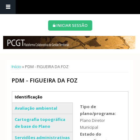
INICIAR SESSÃO
Está aqui
Início
» PDM - FIGUEIRA DA FOZ
PDM - FIGUEIRA DA FOZ
Separadores verticais
Identificação
(separador ativo)
Tipo de
Avaliação ambiental
plano/programa:
Cartografia topográfica
Plano Diretor
de base do Plano
Municipal
Estado do
Servidões administrativas