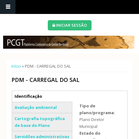
INICIAR SESSÃO
Está aqui
Início
» PDM - CARREGAL DO SAL
PDM - CARREGAL DO SAL
Separadores verticais
Identificação
(separador ativo)
Tipo de
Avaliação ambiental
plano/programa:
Cartografia topográfica
Plano Diretor
de base do Plano
Municipal
Estado do
Servidões administrativas