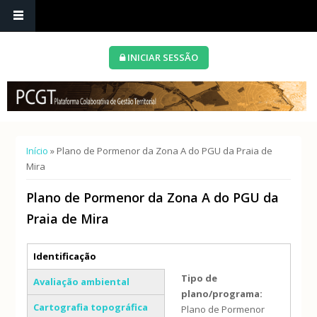
INICIAR SESSÃO
Está aqui
Início
» Plano de Pormenor da Zona A do PGU da Praia de
Mira
Plano de Pormenor da Zona A do PGU da
Praia de Mira
Separadores verticais
Identificação
(separador ativo)
Tipo de
Avaliação ambiental
plano/programa:
Cartografia topográfica
Plano de Pormenor