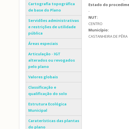
Cartografia topográfica
Estado do procedim
de base do Plano
-
NUT:
Servidões administrativas
CENTRO
e restrições de utilidade
Município:
pública
CASTANHEIRA DE PÊRA
Áreas especiais
Articulação - IGT
alterados ou revogados
pelo plano
Valores globais
Classificação e
qualificação do solo
Estrutura Ecológica
Municipal
Caraterísticas das plantas
do plano