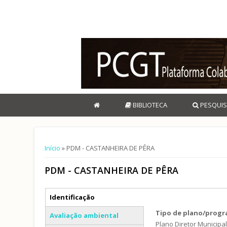
BIBLIOTECA
PESQUIS
Está aqui
Início
» PDM - CASTANHEIRA DE PÊRA
PDM - CASTANHEIRA DE PÊRA
Separadores verticais
Identificação
(separador ativo)
Tipo de plano/prog
Avaliação ambiental
Plano Diretor Municipa