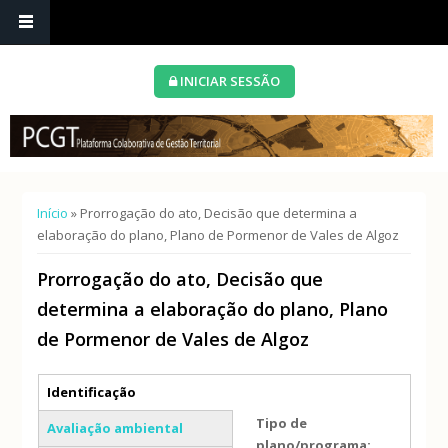
INICIAR SESSÃO
Está aqui
Início
» Prorrogação do ato, Decisão que determina a
elaboração do plano, Plano de Pormenor de Vales de Algoz
Prorrogação do ato, Decisão que
determina a elaboração do plano, Plano
de Pormenor de Vales de Algoz
Separadores verticais
Identificação
(separador ativo)
Tipo de
Avaliação ambiental
plano/programa: