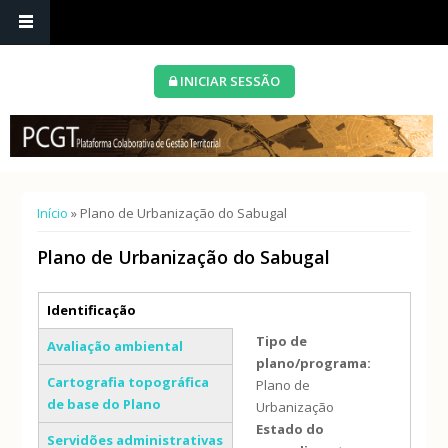
INICIAR SESSÃO
Está aqui
Início
» Plano de Urbanização do Sabugal
Plano de Urbanização do Sabugal
Separadores verticais
Identificação
(separador ativo)
Tipo de
Avaliação ambiental
plano/programa:
Cartografia topográfica
Plano de
de base do Plano
Urbanização
Estado do
Servidões administrativas