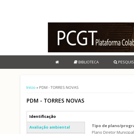
BIBLIOTECA
PESQUIS
Está aqui
Início
» PDM - TORRES NOVAS
PDM - TORRES NOVAS
Separadores verticais
Identificação
(separador ativo)
Tipo de plano/prog
Avaliação ambiental
Plano Diretor Municipa