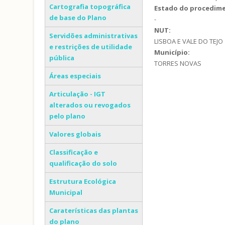
Cartografia topográfica
Estado do procedim
de base do Plano
-
NUT:
Servidões administrativas
LISBOA E VALE DO TEJO
e restrições de utilidade
Município:
pública
TORRES NOVAS
Áreas especiais
Articulação - IGT
alterados ou revogados
pelo plano
Valores globais
Classificação e
qualificação do solo
Estrutura Ecológica
Municipal
Caraterísticas das plantas
do plano