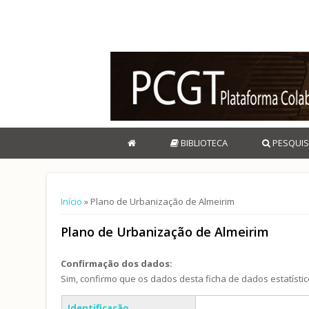
BIBLIOTECA
PESQUIS
Está aqui
Início
» Plano de Urbanização de Almeirim
Plano de Urbanização de Almeirim
Confirmação dos dados:
Sim, confirmo que os dados desta ficha de dados estatístic
Separadores verticais
Identificação