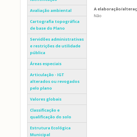
A elaboração/altera
Avaliação ambiental
Não
Cartografia topográfica
de base do Plano
Servidões administrativas
e restrições de utilidade
pública
Áreas especiais
Articulação - IGT
alterados ou revogados
pelo plano
Valores globais
Classificação e
qualificação do solo
Estrutura Ecológica
Municipal