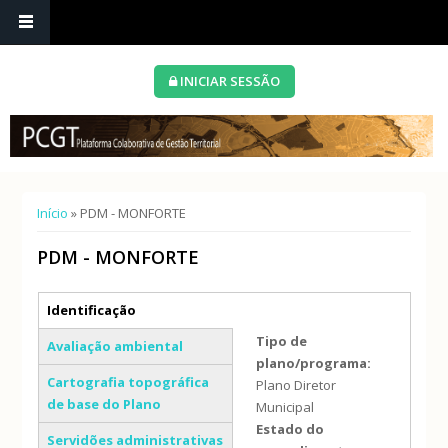
INICIAR SESSÃO
Está aqui
Início
» PDM - MONFORTE
PDM - MONFORTE
Separadores verticais
Identificação
(separador ativo)
Tipo de
Avaliação ambiental
plano/programa:
Cartografia topográfica
Plano Diretor
de base do Plano
Municipal
Estado do
Servidões administrativas