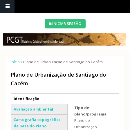
INICIAR SESSÃO
Está aqui
Início
» Plano de Urbanização de Santiago do Cacém
Plano de Urbanização de Santiago do
Cacém
Separadores verticais
Identificação
(separador ativo)
Tipo de
Avaliação ambiental
plano/programa:
Cartografia topográfica
Plano de
de base do Plano
Urbanização