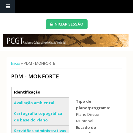
INICIAR SESSÃO
Está aqui
Início
» PDM - MONFORTE
PDM - MONFORTE
Separadores verticais
Identificação
(separador ativo)
Tipo de
Avaliação ambiental
plano/programa:
Cartografia topográfica
Plano Diretor
de base do Plano
Municipal
Estado do
Servidões administrativas