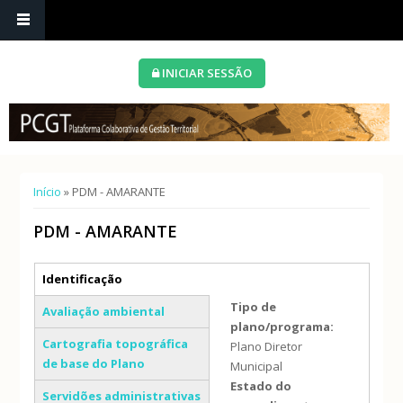
INICIAR SESSÃO
Está aqui
Início
» PDM - AMARANTE
PDM - AMARANTE
Separadores verticais
Identificação
(separador ativo)
Tipo de
Avaliação ambiental
plano/programa:
Cartografia topográfica
Plano Diretor
de base do Plano
Municipal
Estado do
Servidões administrativas