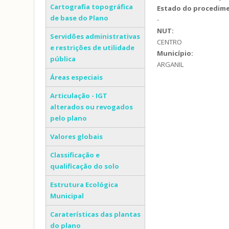
Cartografia topográfica
Estado do procedim
de base do Plano
-
NUT:
Servidões administrativas
CENTRO
e restrições de utilidade
Município:
pública
ARGANIL
Áreas especiais
Articulação - IGT
alterados ou revogados
pelo plano
Valores globais
Classificação e
qualificação do solo
Estrutura Ecológica
Municipal
Caraterísticas das plantas
do plano