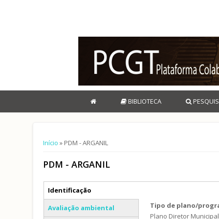
BIBLIOTECA
PESQUIS
Está aqui
Início
» PDM - ARGANIL
PDM - ARGANIL
Separadores verticais
Identificação
(separador ativo)
Tipo de plano/prog
Avaliação ambiental
Plano Diretor Municipa