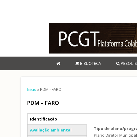
BIBLIOTECA
PESQUIS
Está aqui
Início
» PDM - FARO
PDM - FARO
Separadores verticais
Identificação
(separador ativo)
Tipo de plano/prog
Avaliação ambiental
Plano Diretor Municipa