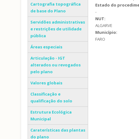
Cartografia topográfica
Estado do procedim
de base do Plano
-
NUT:
Servidões administrativas
ALGARVE
e restrições de utilidade
Município:
pública
FARO
Áreas especiais
Articulação - IGT
alterados ou revogados
pelo plano
Valores globais
Classificação e
qualificação do solo
Estrutura Ecológica
Municipal
Caraterísticas das plantas
do plano