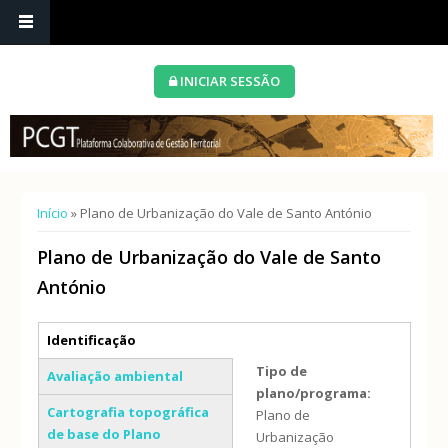
INICIAR SESSÃO
Está aqui
Início
» Plano de Urbanização do Vale de Santo António
Plano de Urbanização do Vale de Santo
António
Separadores verticais
Identificação
(separador ativo)
Tipo de
Avaliação ambiental
plano/programa:
Cartografia topográfica
Plano de
de base do Plano
Urbanização