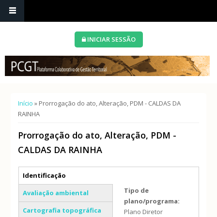
INICIAR SESSÃO
Está aqui
Início
» Prorrogação do ato, Alteração, PDM - CALDAS DA
RAINHA
Prorrogação do ato, Alteração, PDM -
CALDAS DA RAINHA
Separadores verticais
Identificação
(separador ativo)
Tipo de
Avaliação ambiental
plano/programa:
Cartografia topográfica
Plano Diretor