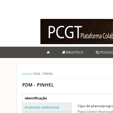
BIBLIOTECA
PESQUIS
Está aqui
Início
» PDM - PINHEL
PDM - PINHEL
Separadores verticais
Identificação
(separador ativo)
Tipo de plano/prog
Avaliação ambiental
Plano Diretor Municipa