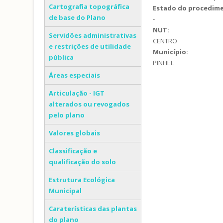
Cartografia topográfica
Estado do procedim
de base do Plano
-
NUT:
Servidões administrativas
CENTRO
e restrições de utilidade
Município:
pública
PINHEL
Áreas especiais
Articulação - IGT
alterados ou revogados
pelo plano
Valores globais
Classificação e
qualificação do solo
Estrutura Ecológica
Municipal
Caraterísticas das plantas
do plano