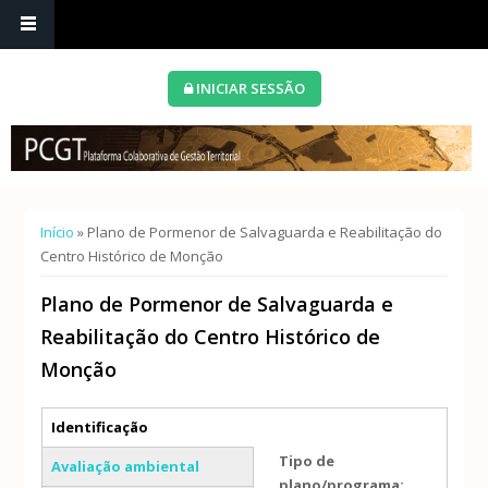
INICIAR SESSÃO
Está aqui
Início
» Plano de Pormenor de Salvaguarda e Reabilitação do
Centro Histórico de Monção
Plano de Pormenor de Salvaguarda e
Reabilitação do Centro Histórico de
Monção
Separadores verticais
Identificação
(separador ativo)
Tipo de
Avaliação ambiental
plano/programa: