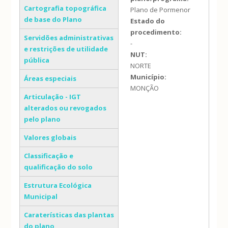
Cartografia topográfica
Plano de Pormenor
de base do Plano
Estado do
procedimento:
Servidões administrativas
-
e restrições de utilidade
NUT:
pública
NORTE
Município:
Áreas especiais
MONÇÃO
Articulação - IGT
alterados ou revogados
pelo plano
Valores globais
Classificação e
qualificação do solo
Estrutura Ecológica
Municipal
Caraterísticas das plantas
do plano