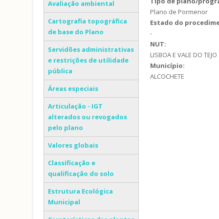
Tipo de plano/prog
Avaliação ambiental
Plano de Pormenor
Cartografia topográfica
Estado do procedim
de base do Plano
-
NUT:
Servidões administrativas
LISBOA E VALE DO TEJO
e restrições de utilidade
Município:
pública
ALCOCHETE
Áreas especiais
Articulação - IGT
alterados ou revogados
pelo plano
Valores globais
Classificação e
qualificação do solo
Estrutura Ecológica
Municipal