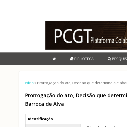
BIBLIOTECA
PESQUIS
Está aqui
Início
» Prorrogação do ato, Decisão que determina a elabo
Prorrogação do ato, Decisão que determ
Barroca de Alva
Separadores verticais
Identificação
(separador ativo)