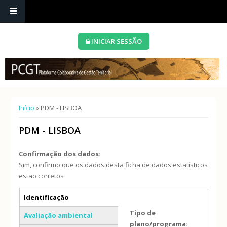
INICIAR SESSÃO
Está aqui
Início
» PDM - LISBOA
PDM - LISBOA
Confirmação dos dados:
Sim, confirmo que os dados desta ficha de dados estatísticos
estão corretos
Separadores verticais
Identificação
(separador ativo)
Tipo de
Avaliação ambiental
plano/programa: