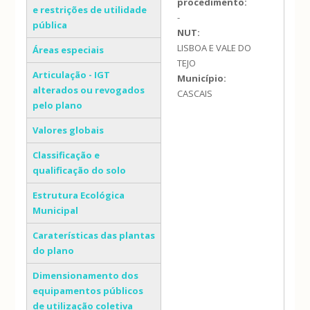
procedimento:
e restrições de utilidade
-
pública
NUT:
LISBOA E VALE DO
Áreas especiais
TEJO
Articulação - IGT
Município:
alterados ou revogados
CASCAIS
pelo plano
Valores globais
Classificação e
qualificação do solo
Estrutura Ecológica
Municipal
Caraterísticas das plantas
do plano
Dimensionamento dos
equipamentos públicos
de utilização coletiva