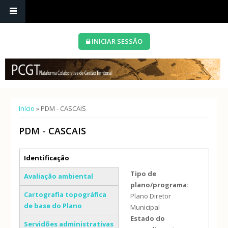
INICIAR SESSÃO
Está aqui
Início
» PDM - CASCAIS
PDM - CASCAIS
Separadores verticais
Identificação
(separador ativo)
Tipo de
Avaliação ambiental
plano/programa:
Cartografia topográfica
Plano Diretor
de base do Plano
Municipal
Estado do
Servidões administrativas