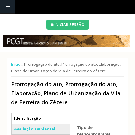
INICIAR SESSÃO
Está aqui
Início
» Prorrogação do ato, Prorrogação do ato, Elaboração,
Plano de Urbanização da Vila de Ferreira do Zêzere
Prorrogação do ato, Prorrogação do ato,
Elaboração, Plano de Urbanização da Vila
de Ferreira do Zêzere
Separadores verticais
Identificação
(separador ativo)
Tipo de
Avaliação ambiental
plano/programa: