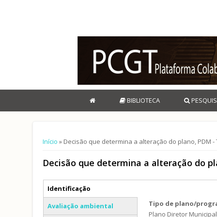
BIBLIOTECA
PESQUIS
Está aqui
Início
» Decisão que determina a alteração do plano, PDM
Decisão que determina a alteração do 
Separadores verticais
Identificação
(separador ativo)
Tipo de plano/prog
Avaliação ambiental
Plano Diretor Municipa