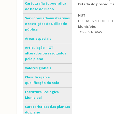
Cartografia topográfica
Estado do procedim
de base do Plano
-
NUT:
Servidões administrativas
LISBOA E VALE DO TEJO
e restrições de utilidade
Município:
pública
TORRES NOVAS
Áreas especiais
Articulação - IGT
alterados ou revogados
pelo plano
Valores globais
Classificação e
qualificação do solo
Estrutura Ecológica
Municipal
Caraterísticas das plantas
do plano