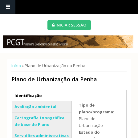
INICIAR SESSÃO
Está aqui
Início
» Plano de Urbanização da Penha
Plano de Urbanização da Penha
Separadores verticais
Identificação
(separador ativo)
Tipo de
Avaliação ambiental
plano/programa:
Cartografia topográfica
Plano de
de base do Plano
Urbanização
Estado do
Servidões administrativas