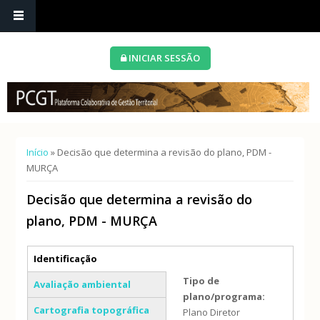
INICIAR SESSÃO
Está aqui
Início
» Decisão que determina a revisão do plano, PDM -
MURÇA
Decisão que determina a revisão do
plano, PDM - MURÇA
Separadores verticais
Identificação
(separador ativo)
Tipo de
Avaliação ambiental
plano/programa:
Cartografia topográfica
Plano Diretor