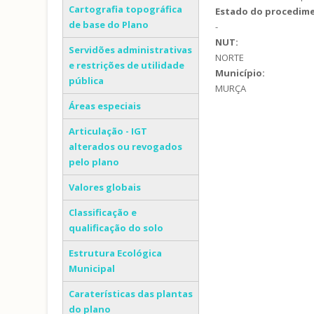
Cartografia topográfica
Estado do procedim
de base do Plano
-
NUT:
Servidões administrativas
NORTE
e restrições de utilidade
Município:
pública
MURÇA
Áreas especiais
Articulação - IGT
alterados ou revogados
pelo plano
Valores globais
Classificação e
qualificação do solo
Estrutura Ecológica
Municipal
Caraterísticas das plantas
do plano