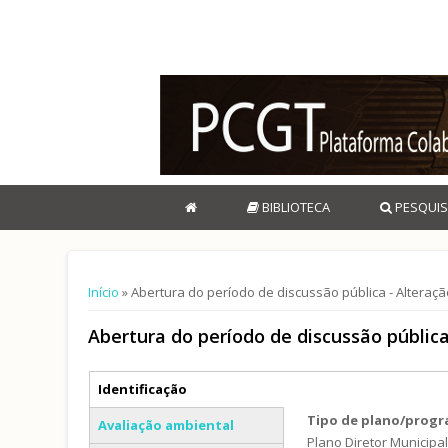
BIBLIOTECA
PESQUIS
Está aqui
Início
» Abertura do período de discussão pública - Alteraç
Abertura do período de discussão públic
Separadores verticais
Identificação
(separador ativo)
Tipo de plano/prog
Avaliação ambiental
Plano Diretor Municipa