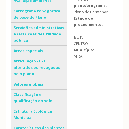
Avaliação ambiental
plano/programa:
Cartografia topográfica
Plano de Pormenor
de base do Plano
Estado do
procedimento:
Servidões administrativas
-
e restrições de utilidade
NUT:
pública
CENTRO
Município:
Áreas especiais
MIRA
Articulação - IGT
alterados ou revogados
pelo plano
Valores globais
Classificação e
qualificação do solo
Estrutura Ecológica
Municipal
Caraterísticas das plantas