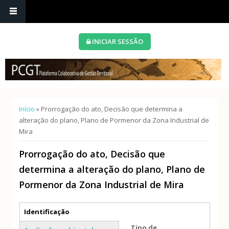
INICIAR SESSÃO
Está aqui
Início
» Prorrogação do ato, Decisão que determina a
alteração do plano, Plano de Pormenor da Zona Industrial de
Mira
Prorrogação do ato, Decisão que
determina a alteração do plano, Plano de
Pormenor da Zona Industrial de Mira
Separadores verticais
Identificação
(separador ativo)
Tipo de