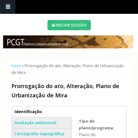
INICIAR SESSÃO
Está aqui
Início
» Prorrogação do ato, Alteração, Plano de Urbanização
de Mira
Prorrogação do ato, Alteração, Plano de
Urbanização de Mira
Separadores verticais
Identificação
(separador ativo)
Tipo de
Avaliação ambiental
plano/programa:
Cartografia topográfica
Plano de