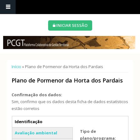
INICIAR SESSÃO
Está aqui
Início
» Plano de Pormenor da Horta dos Pardais
Plano de Pormenor da Horta dos Pardais
Confirmação dos dados:
Sim, confirmo que os dados desta ficha de dados estatísticos
estão corretos
Separadores verticais
Identificação
(separador ativo)
Tipo de
Avaliação ambiental
plano/programa: