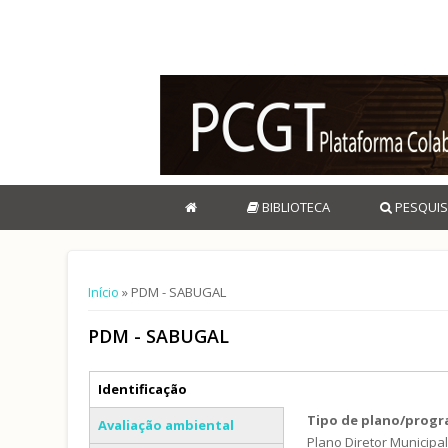
BIBLIOTECA
PESQUIS
Está aqui
Início
» PDM - SABUGAL
PDM - SABUGAL
Separadores verticais
Identificação
(separador ativo)
Tipo de plano/prog
Avaliação ambiental
Plano Diretor Municipa