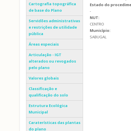
Cartografia topográfica
Estado do procedim
de base do Plano
-
NUT:
Servidões administrativas
CENTRO
e restrições de utilidade
Município:
pública
SABUGAL
Áreas especiais
Articulação - IGT
alterados ou revogados
pelo plano
Valores globais
Classificação e
qualificação do solo
Estrutura Ecológica
Municipal
Caraterísticas das plantas
do plano