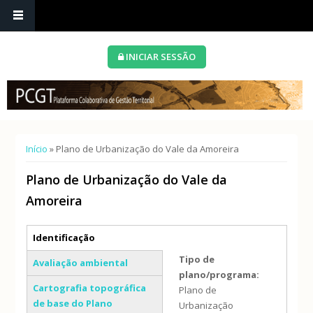
INICIAR SESSÃO
Está aqui
Início
» Plano de Urbanização do Vale da Amoreira
Plano de Urbanização do Vale da
Amoreira
Separadores verticais
Identificação
(separador ativo)
Tipo de
Avaliação ambiental
plano/programa:
Cartografia topográfica
Plano de
de base do Plano
Urbanização