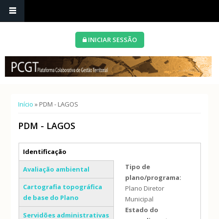
INICIAR SESSÃO
Está aqui
Início
» PDM - LAGOS
PDM - LAGOS
Separadores verticais
Identificação
(separador ativo)
Tipo de
Avaliação ambiental
plano/programa:
Cartografia topográfica
Plano Diretor
de base do Plano
Municipal
Estado do
Servidões administrativas