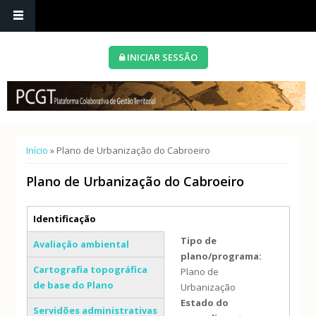
INICIAR SESSÃO
Está aqui
Início
» Plano de Urbanização do Cabroeiro
Plano de Urbanização do Cabroeiro
Separadores verticais
Identificação
(separador ativo)
Tipo de
Avaliação ambiental
plano/programa:
Cartografia topográfica
Plano de
de base do Plano
Urbanização
Estado do
Servidões administrativas