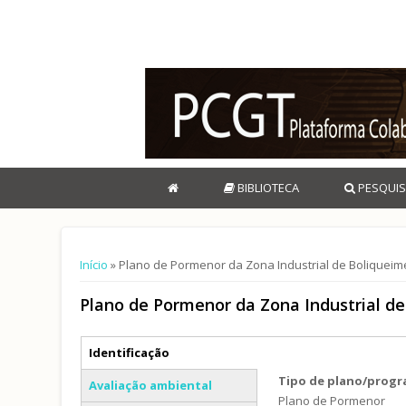
BIBLIOTECA
PESQUIS
Está aqui
Início
» Plano de Pormenor da Zona Industrial de Boliqueim
Plano de Pormenor da Zona Industrial d
Separadores verticais
Identificação
(separador ativo)
Tipo de plano/prog
Avaliação ambiental
Plano de Pormenor