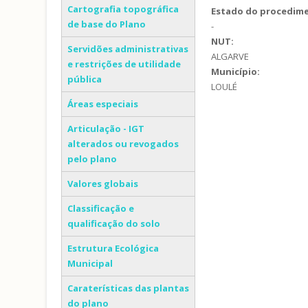
Cartografia topográfica
Estado do procedim
de base do Plano
-
NUT:
Servidões administrativas
ALGARVE
e restrições de utilidade
Município:
pública
LOULÉ
Áreas especiais
Articulação - IGT
alterados ou revogados
pelo plano
Valores globais
Classificação e
qualificação do solo
Estrutura Ecológica
Municipal
Caraterísticas das plantas
do plano