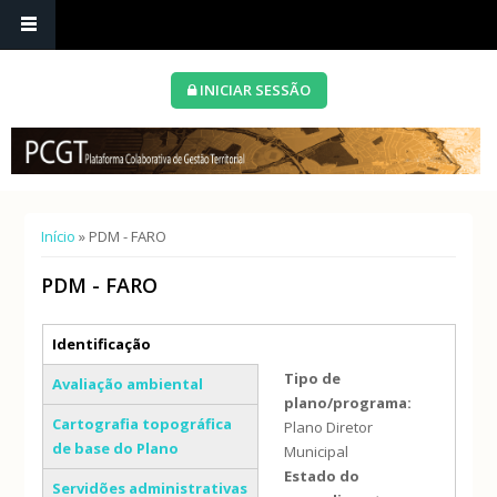
INICIAR SESSÃO
Está aqui
Início
» PDM - FARO
PDM - FARO
Separadores verticais
Identificação
(separador ativo)
Tipo de
Avaliação ambiental
plano/programa:
Cartografia topográfica
Plano Diretor
de base do Plano
Municipal
Estado do
Servidões administrativas